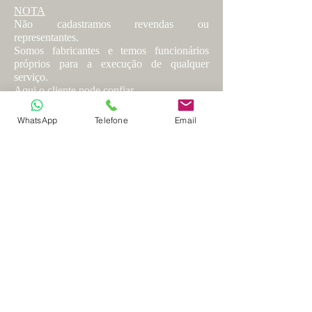
NOTA
Não cadastramos revendas ou
representantes.
Somos fabricantes e temos funcionários
próprios para a execução de qualquer
serviço.
Aqui o cliente pode confiar.
WhatsApp
Telefone
Email
R. Sion, 61 - Lauzane Paulista
São Paulo - SP,
02441-070
e-mail: universo
aaz@gmail.com
Telefone:
(11) 2233-1020
Telegram e WhatsApp:
(11) 97335-0131